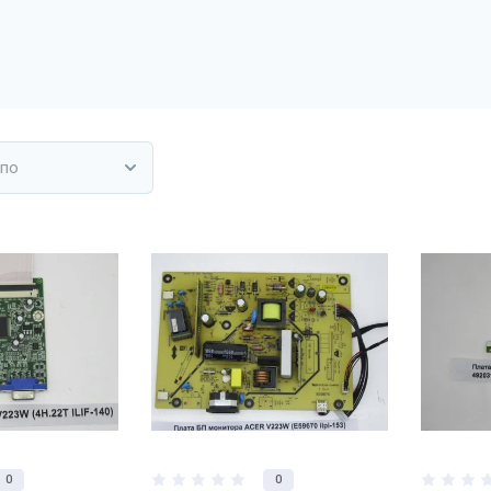
 по
0
0