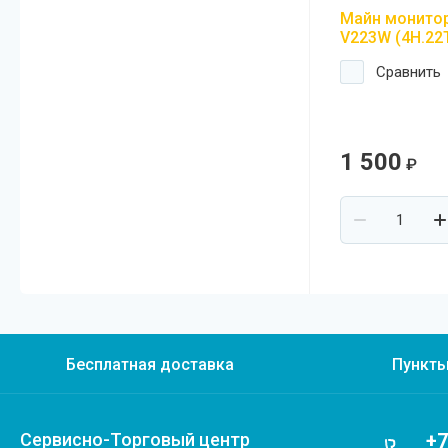
Майн монито
V223W (4H.22T
Сравнить
1 500
₽
Бесплатная доставка
Пункт
Сервисно-Торговый центр
+7