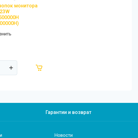
нопок монитора
223W
500000H
00000H)
внить
Гарантии и возврат
и
Новости