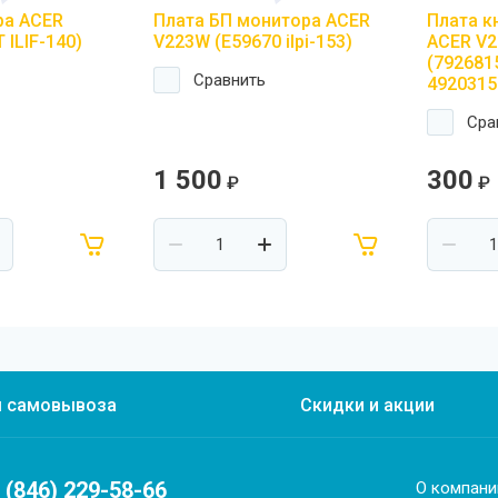
ра ACER
Плата БП монитора ACER
Плата к
 ILIF-140)
V223W (E59670 ilpi-153)
ACER V
(792681
Сравнить
4920315
Сра
1 500
300
₽
₽
ы самовывоза
Скидки и акции
 (846) 229-58-66
О компани