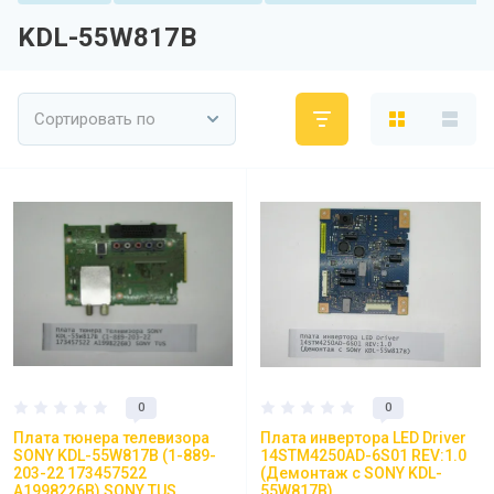
KDL-55W817B
Сортировать по
0
0
Плата тюнера телевизора
Плата инвертора LED Driver
SONY KDL-55W817B (1-889-
14STM4250AD-6S01 REV:1.0
203-22 173457522
(Демонтаж с SONY KDL-
A1998226B) SONY TUS
55W817B)