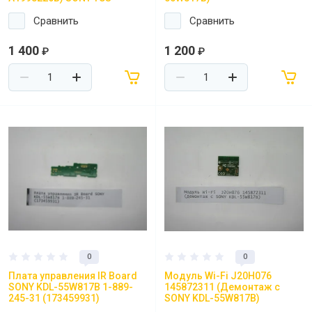
Сравнить
Сравнить
1 400
1 200
₽
₽
0
0
Плата управления IR Board
Модуль Wi-Fi J20H076
SONY KDL-55W817B 1-889-
145872311 (Демонтаж с
245-31 (173459931)
SONY KDL-55W817B)