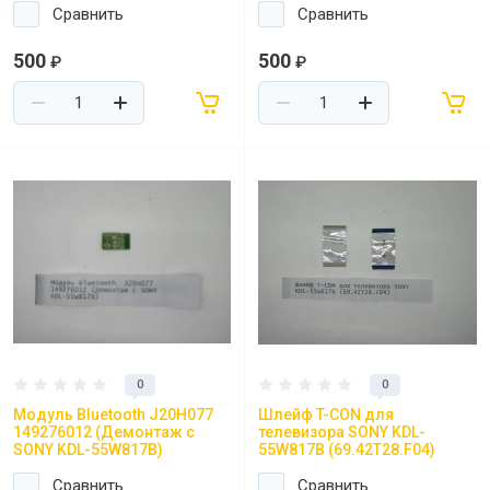
Сравнить
Сравнить
500
500
₽
₽
0
0
Модуль Bluetooth J20H077
Шлейф T-CON для
149276012 (Демонтаж с
телевизора SONY KDL-
SONY KDL-55W817B)
55W817B (69.42T28.F04)
Сравнить
Сравнить