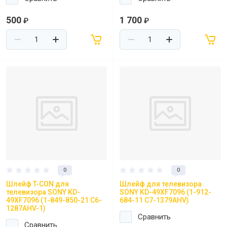
500
1 700
₽
₽
0
0
Шлейф T-CON для
Шлейф для телевизора
телевизора SONY KD-
SONY KD-49XF7096 (1-912-
49XF7096 (1-849-850-21 C6-
684-11 C7-1379AHV)
1287AHV-1)
Сравнить
Сравнить