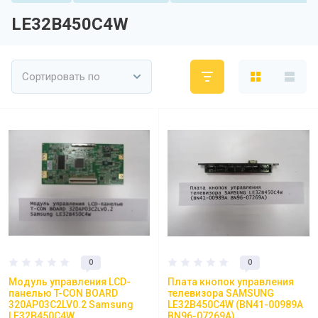
LE32B450C4W
Сортировать по
0
0
Модуль управления LCD-
Плата кнопок управления
панелью T-CON BOARD
телевизора SAMSUNG
320AP03C2LV0.2 Samsung
LE32B450C4W (BN41-00989A
LE32B450C4W
BN96-07269A)