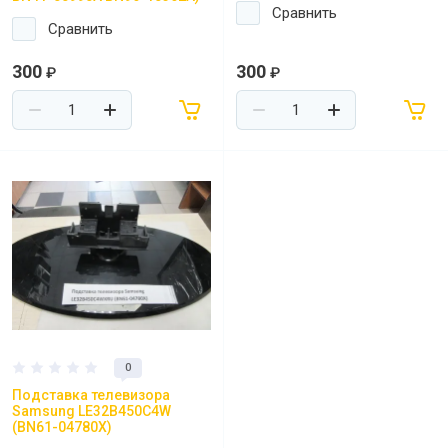
Сравнить
Сравнить
300
300
₽
₽
0
Подставка телевизора
Samsung LE32B450C4W
(BN61-04780X)