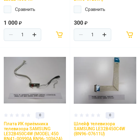
Сравнить
Сравнить
1 000
300
₽
₽
0
0
Плата ИК приёмника
Шлейф телевизора
телевизора SAMSUNG
SAMSUNG LE32B450C4W
LE32B450C4W (MODEL:450
(BN96-07611U)
BN41-00990A BN96-10362A)