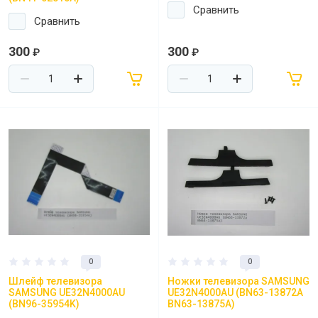
Сравнить
Сравнить
300
300
₽
₽
0
0
Шлейф телевизора
Ножки телевизора SAMSUNG
SAMSUNG UE32N4000AU
UE32N4000AU (BN63-13872A
(BN96-35954K)
BN63-13875A)