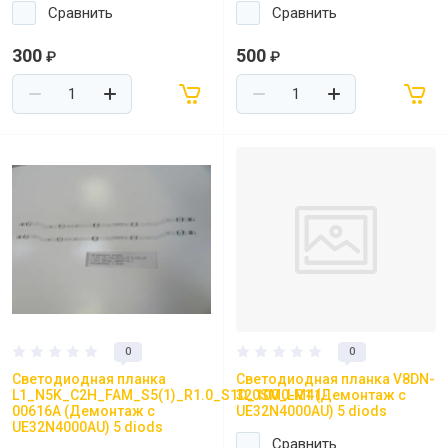
Сравнить
Сравнить
300
500
₽
₽
0
0
Светодиодная планка
Светодиодная планка V8DN-
L1_N5K_C2H_FAM_S5(1)_R1.0_S1D_100_LM41-
320SM0-R1 (Демонтаж с
00616A (Демонтаж с
UE32N4000AU) 5 diods
UE32N4000AU) 5 diods
Сравнить