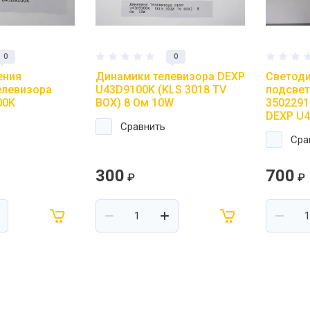
0
0
ения
Динамики телевизора DEXP
Светоди
елевизора
U43D9100K (KLS 3018 TV
подсвет
00K
BOX) 8 Ом 10W
3502291
DEXP U4
Сравнить
Сра
300
700
₽
₽