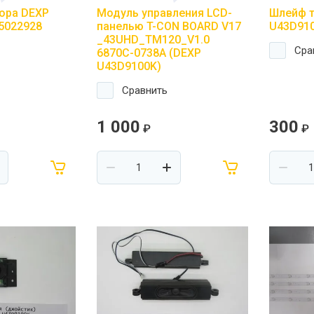
ора DEXP
Модуль управления LCD-
Шлейф т
5022928
панелью T-CON BOARD V17
U43D910
_43UHD_TM120_V1.0
Сра
6870C-0738A (DEXP
U43D9100K)
Сравнить
1 000
300
₽
₽