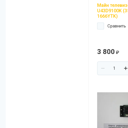
Майн телевиз
U43D9100K (3
1666YTK)
Сравнить
3 800
₽