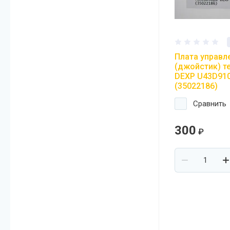
Плата управл
(джойстик) т
DEXP U43D91
(35022186)
Сравнить
300
₽