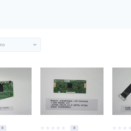
 по
0
0