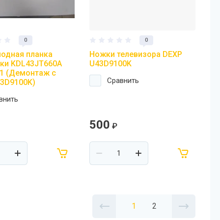
0
0
одная планка
Ножки телевизора DEXP
ки KDL43JT660A
U43D9100K
1 (Демонтаж с
Сравнить
3D9100K)
внить
500
₽
1
2