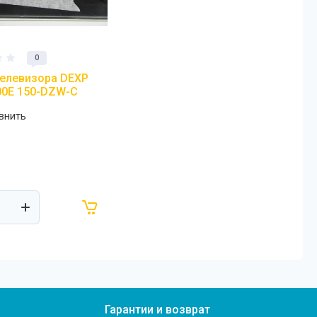
0
елевизора DEXP
00E 150-DZW-C
внить
Гарантии и возврат