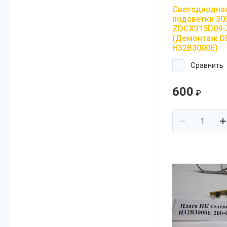
Светодиодная
подсветки 30
ZDCX315D09-
(Демонтаж D
H32B3000E)
Сравнить
600
₽