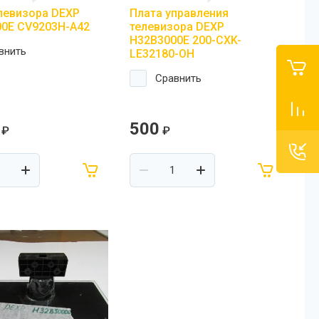
левизора DEXP
Плата управления
0E CV9203H-A42
телевизора DEXP
H32B3000E 200-CXK-
внить
LE32180-OH
Сравнить
500
₽
₽