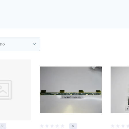
 по
0
0