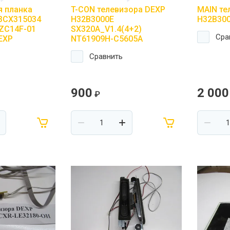
 планка
T-CON телевизора DEXP
MAIN те
3CX315034
H32B3000E
H32B300
ZC14F-01
SX320A_V1.4(4+2)
Сра
EXP
NT61909H-C5605A
Сравнить
900
2 000
₽