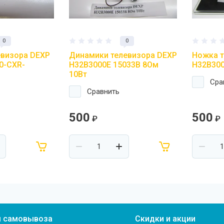
0
0
евизора DEXP
Динамики телевизора DEXP
Ножка т
0-CXR-
H32B3000E 15033B 8Ом
H32B30
10Вт
Сра
Сравнить
500
500
₽
₽
ы самовывоза
Скидки и акции