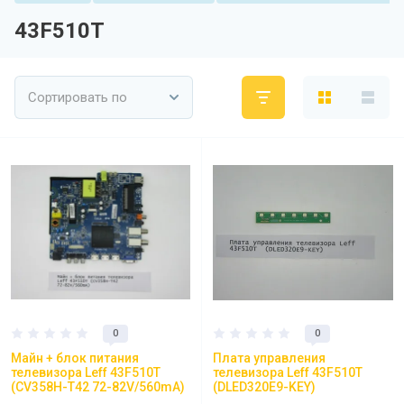
43F510T
Сортировать по
0
0
Майн + блок питания
Плата управления
телевизора Leff 43F510T
телевизора Leff 43F510T
(CV358H-T42 72-82V/560mA)
(DLED320E9-KEY)