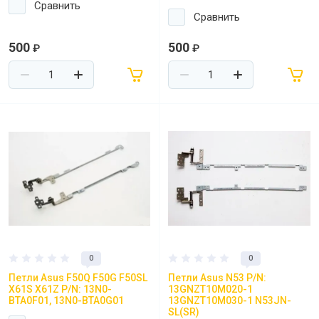
Сравнить
Сравнить
500
500
₽
₽
0
0
Петли Asus F50Q F50G F50SL
Петли Asus N53 P/N:
X61S X61Z P/N: 13N0-
13GNZT10M020-1
BTA0F01, 13N0-BTA0G01
13GNZT10M030-1 N53JN-
SL(SR)