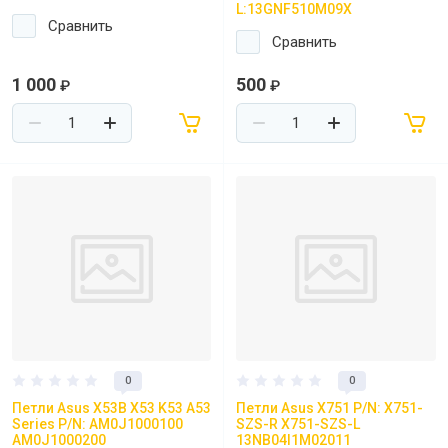
L:13GNF510M09X
Сравнить
Сравнить
1 000
500
₽
₽
0
0
Петли Asus X53B X53 K53 A53
Петли Asus X751 P/N: X751-
Series P/N: AM0J1000100
SZS-R X751-SZS-L
AM0J1000200
13NB04I1M02011