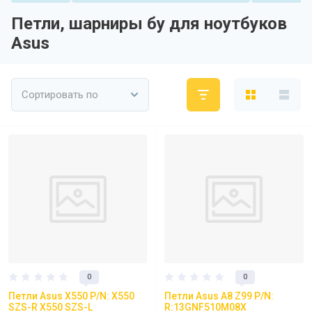
Петли, шарниры бу для ноутбуков
Asus
Сортировать по
0
0
Петли Asus X550 P/N: X550
Петли Asus A8 Z99 P/N:
SZS-R X550 SZS-L
R:13GNF510M08X