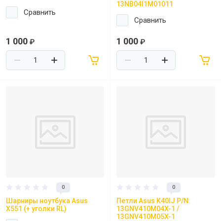
13NB04I1M01011
Сравнить
Сравнить
1 000
1 000
₽
₽
0
0
Шарниры ноутбука Asus
Петли Asus K40IJ P/N:
X551 (+ уголки RL)
13GNV410M04X-1 /
13GNV410M05X-1