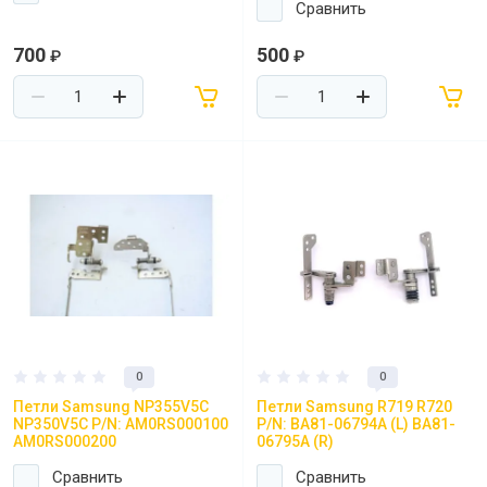
Сравнить
700
500
₽
₽
0
0
Петли Samsung NP355V5C
Петли Samsung R719 R720
NP350V5C P/N: AM0RS000100
P/N: BA81-06794A (L) BA81-
AM0RS000200
06795A (R)
Сравнить
Сравнить