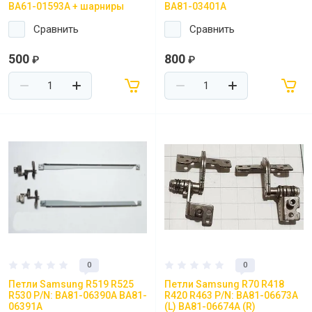
BA61-01593A + шарниры
BA81-03401A
Сравнить
Сравнить
500
800
₽
₽
0
0
Петли Samsung R519 R525
Петли Samsung R70 R418
R530 P/N: BA81-06390A BA81-
R420 R463 P/N: BA81-06673A
06391A
(L) BA81-06674A (R)