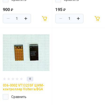
900
195
₽
₽
0
036-0002 VT1323SF ШИМ-
контроллер Volterra BGA
Сравнить