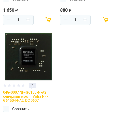
1 650
880
₽
₽
0
048-0007 NF-G6150-N-A2
северный мост nVidia NF-
G6150-N-A2, DC 0607
Сравнить