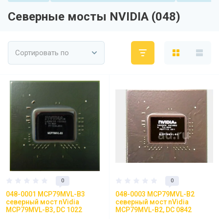
Северные мосты NVIDIA (048)
Сортировать по
0
0
048-0001 MCP79MVL-B3
048-0003 MCP79MVL-B2
северный мост nVidia
северный мост nVidia
MCP79MVL-B3, DC 1022
MCP79MVL-B2, DC 0842