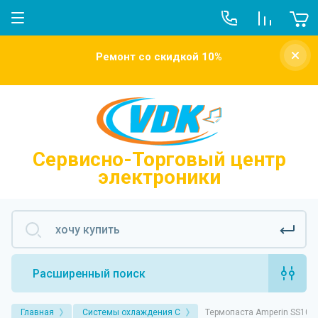
О компании
Ремонт со скидкой 10%
Новости
Отзывы о нас
Напишите нам
Сервисно-Торговый центр
электроники
Расширенный поиск
Главная
Системы охлаждения С
Термопаста Amperin SS100